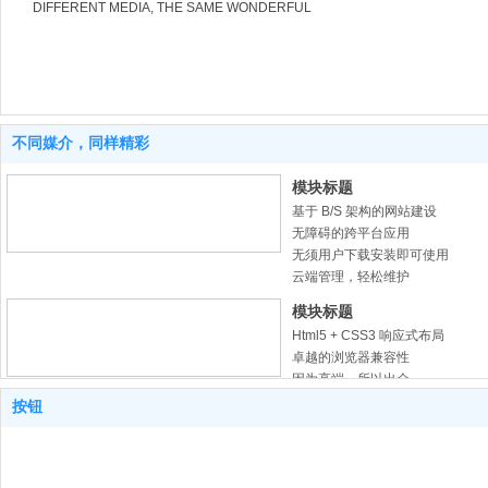
DIFFERENT MEDIA, THE SAME WONDERFUL
不同媒介，同样精彩
模块标题
基于 B/S 架构的网站建设
无障碍的跨平台应用
无须用户下载安装即可使用
云端管理，轻松维护
模块标题
Html5 + CSS3 响应式布局
卓越的浏览器兼容性
因为高端，所以出众
按钮
模块标题
触及视觉灵魂的设计趋势
精心布局的用户体验
毫无顾忌地通过任何终端